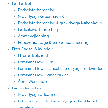
Skip
Main
Før Fødsel
to
Menu
Fødselsforberedelse
content
Gravidyoga København K
Fødselsforberedelse & gravidyoga København
Fødselsworkshop for par
Ammevejledning
Rebozomassage & bækkenbalancering
Efter Fødsel & Kvindeliv
Efterfødselshold
Feminint Flow Club
Feminint Flow – sansebaseret yoga for kvinder
Feminint Flow Kvindecirkler
Åbne Workshops
Faguddannelser
Gravidyoga Uddannelse
Uddannelse i Efterfødselsyoga & Funktionel
Træning