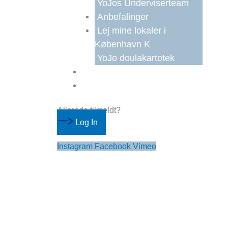
YoJos Underviserteam
Anbefalinger
Lej mine lokaler i
København K
YoJo doulakartotek
Gavekort
Kontakt
Allerede tilmeldt?
Log In
Instagram
Facebook
Vimeo