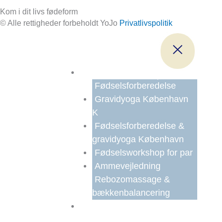
Kom i dit livs fødeform
© Alle rettigheder forbeholdt YoJo
Privatlivspolitik
Før Fødsel
Fødselsforberedelse
Gravidyoga København
K
Fødselsforberedelse &
gravidyoga København
Fødselsworkshop for par
Ammevejledning
Rebozomassage &
bækkenbalancering
Efter Fødsel &
Kvindeliv