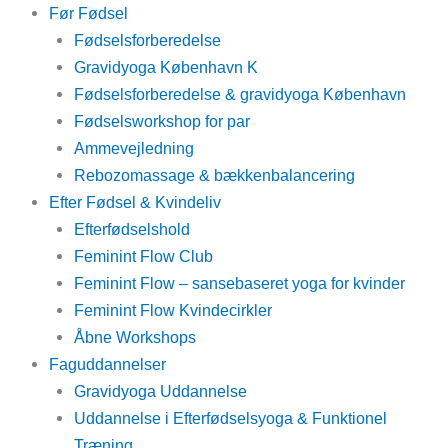
Skip
Main
Før Fødsel
to
Menu
Fødselsforberedelse
content
Gravidyoga København K
Fødselsforberedelse & gravidyoga København
Fødselsworkshop for par
Ammevejledning
Rebozomassage & bækkenbalancering
Efter Fødsel & Kvindeliv
Efterfødselshold
Feminint Flow Club
Feminint Flow – sansebaseret yoga for kvinder
Feminint Flow Kvindecirkler
Åbne Workshops
Faguddannelser
Gravidyoga Uddannelse
Uddannelse i Efterfødselsyoga & Funktionel
Træning