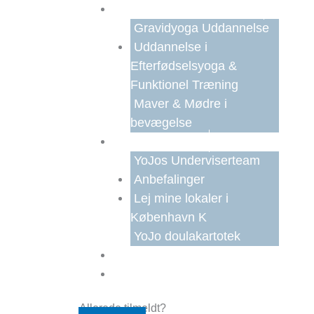
Faguddannelser
Gravidyoga Uddannelse
Uddannelse i
Efterfødselsyoga &
Funktionel Træning
Maver & Mødre i
bevægelse
Om YoJo
YoJos Underviserteam
Anbefalinger
Lej mine lokaler i
København K
YoJo doulakartotek
Gavekort
Kontakt
Allerede tilmeldt?