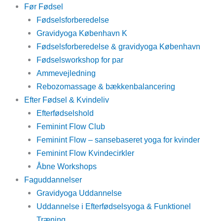
Skip
Main
Før Fødsel
to
Menu
Fødselsforberedelse
content
Gravidyoga København K
Fødselsforberedelse & gravidyoga København
Fødselsworkshop for par
Ammevejledning
Rebozomassage & bækkenbalancering
Efter Fødsel & Kvindeliv
Efterfødselshold
Feminint Flow Club
Feminint Flow – sansebaseret yoga for kvinder
Feminint Flow Kvindecirkler
Åbne Workshops
Faguddannelser
Gravidyoga Uddannelse
Uddannelse i Efterfødselsyoga & Funktionel
Træning