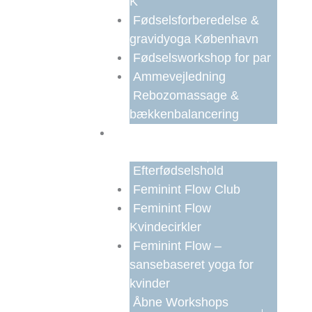
K
Fødselsforberedelse &
gravidyoga København
Fødselsworkshop for par
Ammevejledning
Rebozomassage &
bækkenbalancering
Efter Fødsel &
Kvindeliv
Efterfødselshold
Feminint Flow Club
Feminint Flow
Kvindecirkler
Feminint Flow –
sansebaseret yoga for
kvinder
Åbne Workshops