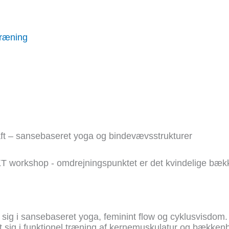
Træning
raft – sansebaseret yoga og bindevævsstrukturer
KT workshop - omdrejningspunktet er det kvindelige bæk
sig i sansebaseret yoga, feminint flow og cyklusvisdom.
et sig i funktionel træning af kernemuskulatur og bækken