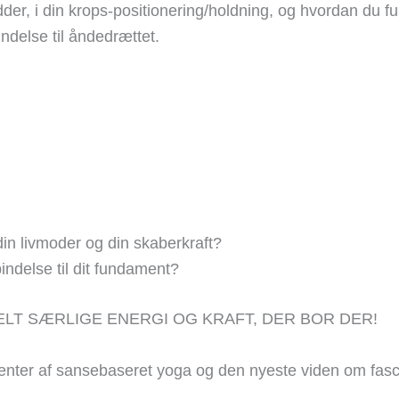
ødder, i din krops-positionering/holdning, og hvordan du 
delse til åndedrættet.
din livmoder og din skaberkraft?
indelse til dit fundament?
ELT SÆRLIGE ENERGI OG KRAFT, DER BOR DER!
nter af sansebaseret yoga og den nyeste viden om fasci
.