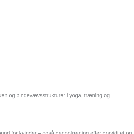
ken og bindevævsstrukturer i yoga, træning og
bund for kvinder – også genoptræning efter graviditet og