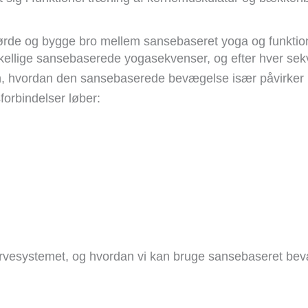
al nørde og bygge bro mellem sansebaseret yoga og funkti
kellige sansebaserede yogasekvenser, og efter hver se
en, hvordan den sansebaserede bevægelse især påvirker
forbindelser løber:
rvesystemet, og hvordan vi kan bruge sansebaseret bevæg