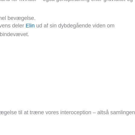
onel bevægelse.
kvens deler
Elin
ud af sin dybdegående viden om
 bindevævet.
else til at træne vores interoception – altså samlingen