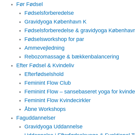
Skip
Main
Før Fødsel
to
Menu
Fødselsforberedelse
content
Gravidyoga København K
Fødselsforberedelse & gravidyoga Københav
Fødselsworkshop for par
Ammevejledning
Rebozomassage & bækkenbalancering
Efter Fødsel & Kvindeliv
Efterfødselshold
Feminint Flow Club
Feminint Flow – sansebaseret yoga for kvinde
Feminint Flow Kvindecirkler
Åbne Workshops
Faguddannelser
Gravidyoga Uddannelse