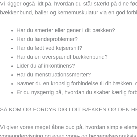
Vi kigger også lidt på, hvordan du står stærkt på dine f
bækkenbund, baller og kernemuskulatur via en god forbin
Har du smerter eller gener i dit bækken?
Har du lændeproblemer?
Har du født ved kejsersnit?
Har du en overspændt bækkenbund?
Lider du af inkontinens?
Har du menstruationssmerter?
Savner du en kropslig forbindelse til dit bækken, 
Er du nysgerrig på, hvordan du skaber kærlig forb
SÅ KOM OG FORDYB DIG I DIT BÆKKEN OG DEN H
Vi giver vores meget åbne bud på, hvordan simple eleme
yogaundervisning og egen yoga- og bevægelsespraksis