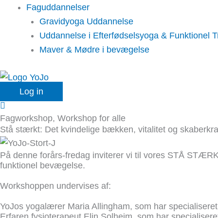
Faguddannelser
Gravidyoga Uddannelse
Uddannelse i Efterfødselsyoga & Funktionel 
Maver & Mødre i bevægelse
Log in
Fagworkshop
,
Workshop for alle
Stå stærkt: Det kvindelige bækken, vitalitet og skaberk
På denne forårs-fredag inviterer vi til vores STÅ STÆR
funktionel bevægelse.
Workshoppen undervises af:
YoJos yogalærer Maria Allingham, som har specialiseret 
Erfaren fysioterapeut Elin Solheim, som har specialiser