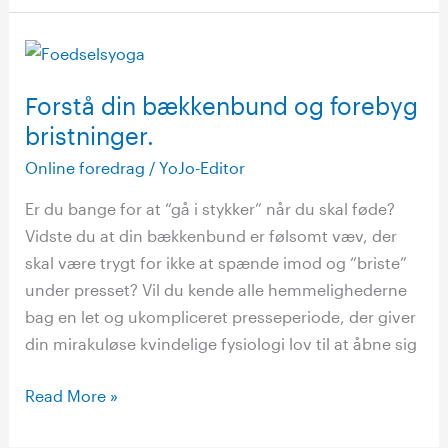
Forstå
din
Forstå din bækkenbund og forebyg
bækkenbund
og
bristninger.
forebyg
Online foredrag
/
YoJo-Editor
bristninger.
Er du bange for at “gå i stykker” når du skal føde?
Vidste du at din bækkenbund er følsomt væv, der
skal være trygt for ikke at spænde imod og “briste”
under presset? Vil du kende alle hemmelighederne
bag en let og ukompliceret presseperiode, der giver
din mirakuløse kvindelige fysiologi lov til at åbne sig
Read More »