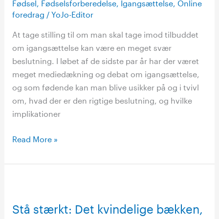
Fødsel
,
Fødselsforberedelse
,
Igangsættelse
,
Online
–
foredrag
/
YoJo-Editor
med
At tage stilling til om man skal tage imod tilbuddet
jordemoder
om igangsættelse kan være en meget svær
og
beslutning. I løbet af de sidste par år har der været
forsker
meget mediedækning og debat om igangsættelse,
Eva
og som fødende kan man blive usikker på og i tvivl
Rydahl
om, hvad der er den rigtige beslutning, og hvilke
implikationer
Read More »
Stå
stærkt:
Stå stærkt: Det kvindelige bækken,
Det