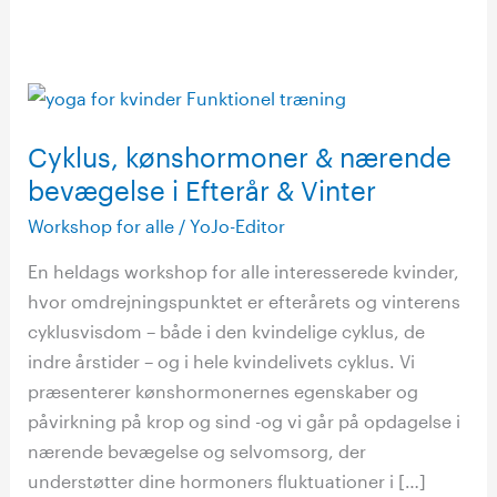
Cyklus,
kønshormoner
Cyklus, kønshormoner & nærende
&
nærende
bevægelse i Efterår & Vinter
bevægelse
Workshop for alle
/
YoJo-Editor
i
En heldags workshop for alle interesserede kvinder,
Efterår
hvor omdrejningspunktet er efterårets og vinterens
&
cyklusvisdom – både i den kvindelige cyklus, de
Vinter
indre årstider – og i hele kvindelivets cyklus. Vi
præsenterer kønshormonernes egenskaber og
påvirkning på krop og sind -og vi går på opdagelse i
nærende bevægelse og selvomsorg, der
understøtter dine hormoners fluktuationer i […]