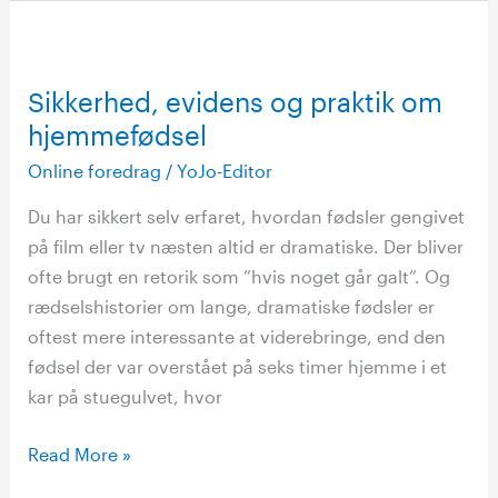
Sikkerhed,
evidens
Sikkerhed, evidens og praktik om
og
hjemmefødsel
praktik
om
Online foredrag
/
YoJo-Editor
hjemmefødsel
Du har sikkert selv erfaret, hvordan fødsler gengivet
på film eller tv næsten altid er dramatiske. Der bliver
ofte brugt en retorik som ”hvis noget går galt”. Og
rædselshistorier om lange, dramatiske fødsler er
oftest mere interessante at viderebringe, end den
fødsel der var overstået på seks timer hjemme i et
kar på stuegulvet, hvor
Read More »