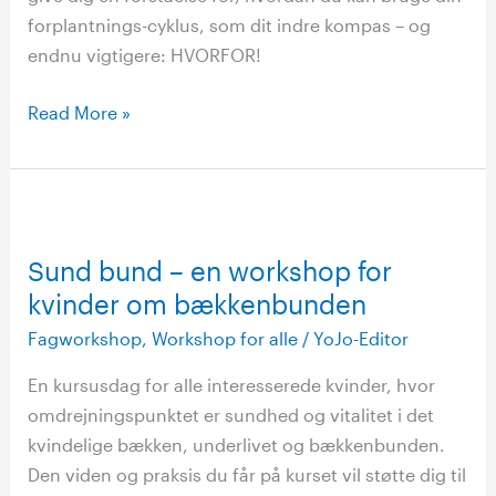
forplantnings-cyklus, som dit indre kompas – og
endnu vigtigere: HVORFOR!
Read More »
Sund
bund
Sund bund – en workshop for
–
kvinder om bækkenbunden
en
workshop
Fagworkshop
,
Workshop for alle
/
YoJo-Editor
for
En kursusdag for alle interesserede kvinder, hvor
kvinder
omdrejningspunktet er sundhed og vitalitet i det
om
kvindelige bækken, underlivet og bækkenbunden.
bækkenbunden
Den viden og praksis du får på kurset vil støtte dig til