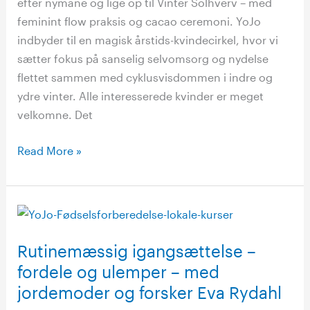
efter nymåne og lige op til Vinter Solhverv – med
feminint flow praksis og cacao ceremoni. YoJo
indbyder til en magisk årstids-kvindecirkel, hvor vi
sætter fokus på sanselig selvomsorg og nydelse
flettet sammen med cyklusvisdommen i indre og
ydre vinter. Alle interesserede kvinder er meget
velkomne. Det
Read More »
Rutinemæssig
igangsættelse
Rutinemæssig igangsættelse –
–
fordele
fordele og ulemper – med
og
jordemoder og forsker Eva Rydahl
ulemper