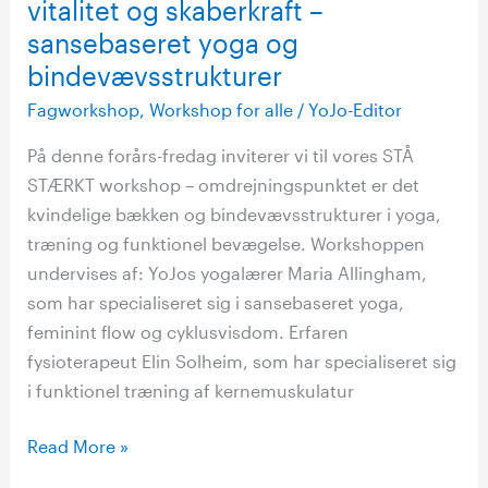
vitalitet og skaberkraft –
kvindelige
bækken,
sansebaseret yoga og
vitalitet
bindevævsstrukturer
og
Fagworkshop
,
Workshop for alle
/
YoJo-Editor
skaberkraft
–
På denne forårs-fredag inviterer vi til vores STÅ
sansebaseret
STÆRKT workshop – omdrejningspunktet er det
yoga
kvindelige bækken og bindevævsstrukturer i yoga,
og
træning og funktionel bevægelse. Workshoppen
bindevævsstrukturer
undervises af: YoJos yogalærer Maria Allingham,
som har specialiseret sig i sansebaseret yoga,
feminint flow og cyklusvisdom. Erfaren
fysioterapeut Elin Solheim, som har specialiseret sig
i funktionel træning af kernemuskulatur
Read More »