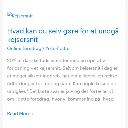
Hvad
kan
Hvad kan du selv gøre for at undgå
du
selv
kejsersnit
gøre
Online foredrag
/
YoJo-Editor
for
20% af danske fødsler ender med en operativ
at
forløsning – et kejsersnit. Selvom kejsersnit i dag er
undgå
et meget sikkert indgreb, har det alligevel en række
kejsersnit
udfordringer for mor og barn. Kan nogle kejsersnit
undgåes? Det korte svar er ja – og det fortæller vi
om i dette foredrag, hvor vi kommer ind på, hvad
Read More »