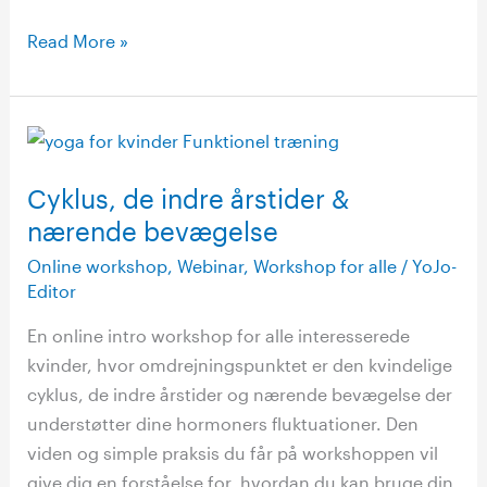
Read More »
Cyklus,
de
Cyklus, de indre årstider &
indre
årstider
nærende bevægelse
&
Online workshop
,
Webinar
,
Workshop for alle
/
YoJo-
nærende
Editor
bevægelse
En online intro workshop for alle interesserede
kvinder, hvor omdrejningspunktet er den kvindelige
cyklus, de indre årstider og nærende bevægelse der
understøtter dine hormoners fluktuationer. Den
viden og simple praksis du får på workshoppen vil
give dig en forståelse for, hvordan du kan bruge din