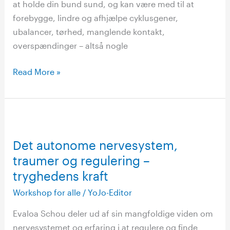
at holde din bund sund, og kan være med til at
forebygge, lindre og afhjælpe cyklusgener,
ubalancer, tørhed, manglende kontakt,
overspændinger – altså nogle
Read More »
Det
autonome
Det autonome nervesystem,
nervesystem,
traumer og regulering –
traumer
og
tryghedens kraft
regulering
Workshop for alle
/
YoJo-Editor
–
Evaloa Schou deler ud af sin mangfoldige viden om
tryghedens
nervesystemet og erfaring i at regulere og finde
kraft