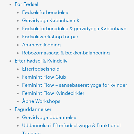
Skip
Main
Før Fødsel
to
Menu
Fødselsforberedelse
content
Gravidyoga København K
Fødselsforberedelse & gravidyoga København
Fødselsworkshop for par
Ammevejledning
Rebozomassage & bækkenbalancering
Efter Fødsel & Kvindeliv
Efterfødselshold
Feminint Flow Club
Feminint Flow – sansebaseret yoga for kvinder
Feminint Flow Kvindecirkler
Åbne Workshops
Faguddannelser
Gravidyoga Uddannelse
Uddannelse i Efterfødselsyoga & Funktionel
Træning